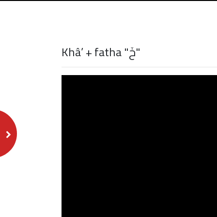
Khâ’ + fatha "خَ"