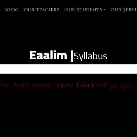
s
Blog
Our Teachers
Our Students
Our Servi
Eaalim |
Syllabus
art
Arabic sounds
library
Tabark Part
لى جزء عم